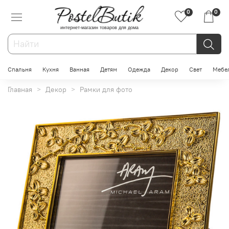
0
0
интернет-магазин товаров для дома
Спальня
Кухня
Ванная
Детям
Одежда
Декор
Свет
Мебе
Главная
Декор
Рамки для фото