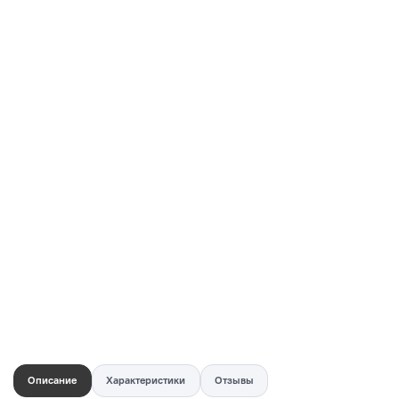
Купить в 1 клик
Быстро и безопасно
НУЖНА ПОМОЩЬ С ВЫБОРОМ?
Покажем товар вживую и ответим на вопросы
Онлайн-консультант
Кристина
Сейчас онлайн
Заказать живое фото
VK
Telegram
MAX
Описание
Характеристики
Отзывы