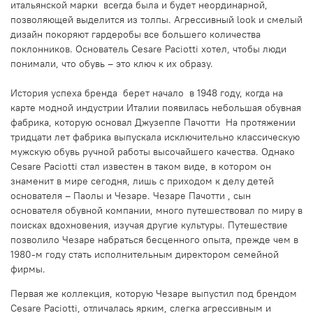
итальянской марки всегда была и будет неординарной,
позволяющей выделится из толпы. Агрессивный look и смелый
дизайн покоряют гардеробы все большего количества
поклонников. Основатель Cesare Paciotti хотел, чтобы люди
понимали, что обувь – это ключ к их образу.
История успеха бренда берет начало в 1948 году, когда на
карте модной индустрии Италии появилась небольшая обувная
фабрика, которую основал Джузеппе Пачотти На протяжении
тридцати лет фабрика выпускала исключительно классическую
мужскую обувь ручной работы высочайшего качества. Однако
Cesare Paciotti стал известен в таком виде, в котором он
знаменит в мире сегодня, лишь с приходом к делу детей
основателя – Паолы и Чезаре. Чезаре Пачотти , сын
основателя обувной компании, много путешествовал по миру в
поисках вдохновения, изучая другие культуры. Путешествие
позволило Чезаре набраться бесценного опыта, прежде чем в
1980-м году стать исполнительным директором семейной
фирмы.
Первая же коллекция, которую Чезаре выпустил под брендом
Cesare Paciotti, отличалась ярким, слегка агрессивным и