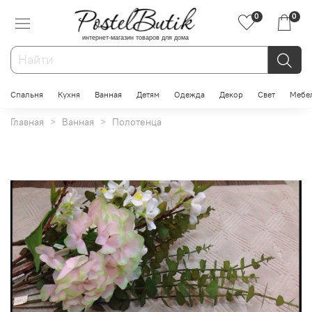
0
0
интернет-магазин товаров для дома
Спальня
Кухня
Ванная
Детям
Одежда
Декор
Свет
Мебе
Главная
Ванная
Полотенца