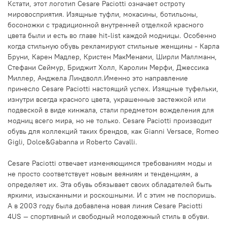
Кстати, этот логотип Cesare Paciotti означает остроту
мировосприятия. Изящные туфли, мокасины, ботильоны,
босоножки с традиционной внутренней отделкой красного
цвета были и есть во главе hit-list каждой модницы. Особенно
когда стильную обувь рекламируют стильные женщины - Карла
Бруни, Карен Мадлер, Кристен МакМенами, Ширли Маллманн,
Стефани Сеймур, Бриджит Холл, Каролин Мерфи, Джессика
Миллер, Анджела Линдволл.Именно это направление
принесло Cesare Paciotti настоящий успех. Изящные туфельки,
изнутри всегда красного цвета, украшенные застежкой или
подвеской в виде кинжала, стали предметом вожделения для
модниц всего мира, но не только. Cesare Paciotti производит
обувь для коллекций таких брендов, как Gianni Versace, Romeo
Gigli, Dolce&Gabanna и Roberto Cavalli.
Cesare Paciotti отвечает изменяющимся требованиям моды и
не просто соответствует новым веяниям и тенденциям, а
определяет их. Эта обувь обязывает своих обладателей быть
яркими, изысканными и роскошными. И с этим не поспоришь.
А в 2003 году была добавлена новая линия Cesare Paciotti
4US — спортивный и свободный молодежный стиль в обуви.