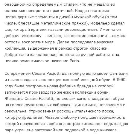
безошибочно определяемым стилем, что не мешало ей
оставаться невероятно практичной. Введя некоторые
нестандартные элементы в дизайн мужской обуви (в том
числе, блестящие металлические пряжки), модельер сделал
шаг, который критики назвали революционным. Именно он
добавил изюминку — кинжал, как логотип компании — символ
остроты восприятия мира. Далее последовала мужская
коллекция, выдержанная в рамках строгой классики.
Добротная и качественная, полностью ручной работы, она
носила романтическое название Paris.
Со временем Cesare Paciotti дал полную волю своей фантазии
и начал создавать коллекции женской изящной обуви. В 1990
году была построена новая фабрика бренда на которой
запускается производство женской коллекции обуви.
Женщина Cesare Paciotti, по словам самого создателя обуви
на головокружительных каблуках – динамична, независима и
сексуальна. Утрированная роскошь итальянского лоска,
которую предлагает Чезаре слабому полу, дает возможность
каждой почувствовать себя «на острие кинжала» - ведь каждая
пара украшена застежкой или подвеской в виде кинжала.