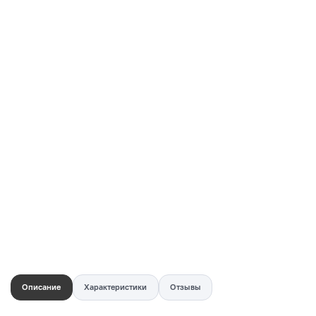
Купить в 1 клик
Быстро и безопасно
НУЖНА ПОМОЩЬ С ВЫБОРОМ?
Покажем товар вживую и ответим на вопросы
Онлайн-консультант
Кристина
Сейчас онлайн
Заказать живое фото
VK
Telegram
MAX
Описание
Характеристики
Отзывы