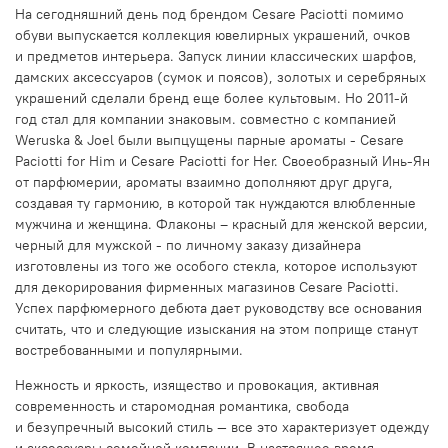
На сегодняшний день под брендом Cesare Paciotti помимо
обуви выпускается коллекция ювелирных украшений, очков
и предметов интерьера. Запуск линии классических шарфов,
дамских аксессуаров (сумок и поясов), золотых и серебряных
украшений сделали бренд еще более культовым. Но 2011-й
год стал для компании знаковым. совместно с компанией
Weruska & Joel были выпцущены парные ароматы - Cesare
Paciotti for Him и Cesare Paciotti for Her. Своеобразный Инь-Ян
от парфюмерии, ароматы взаимно дополняют друг друга,
создавая ту гармонию, в которой так нуждаются влюбленные
мужчина и женщина. Флаконы – красный для женской версии,
черный для мужской - по личному заказу дизайнера
изготовлены из того же особого стекла, которое используют
для декорирования фирменных магазинов Cesare Paciotti.
Успех парфюмерного дебюта дает руководству все основания
считать, что и следующие изыскания на этом поприще станут
востребованными и популярными.
Нежность и яркость, изящество и провокация, активная
современность и старомодная романтика, свобода
и безупречный высокий стиль — все это характеризует одежду
и аксессуары семейной компании. В настоящее время,