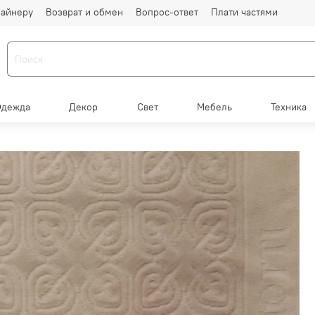
айнеру
Возврат и обмен
Вопрос-ответ
Плати частями
Одежда
Декор
Свет
Мебель
Техника