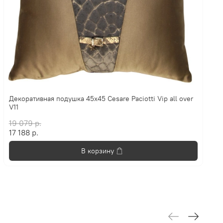
Декоративная подушка 45х45 Cesare Paciotti Vip all over
V11
19 079 р.
17 188 р.
В корзину