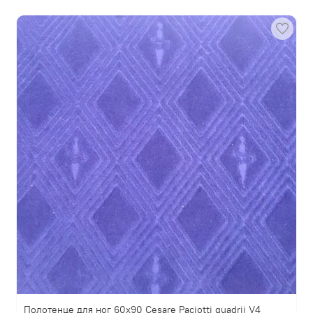
Полотенце для ног 60х90 Cesare Paciotti guadrii V4