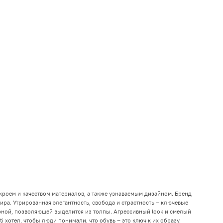
кроем и качеством материалов, а также узнаваемым дизайном. Бренд
ра. Утрированная элегантность, свобода и страстность – ключевые
рной, позволяющей выделится из толпы. Агрессивный look и смелый
 хотел, чтобы люди понимали, что обувь – это ключ к их образу.