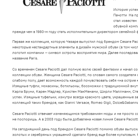
История успех
Пачотти На пр
стал известен
обувной компа
прежде чем в 1980-м году стать исполнительным директором семейной 
Первая же коллекция, которую Чезаре выпустил под брендом Cesare Paci
некоторые нестандартные элементы в дизайн мужской обуви (в том чис
логотип компании — символ остроты восприятия мира. Далее последовал
название Paris.
Со временем Cesare Paciotti дал полную волю своей фантазии и начал 
коллекции обуви. Женщина Cesare Paciotti, по словам самого создателя
слабому полу, дает возможность каждой почувствовать себя «на острие к
Изящные туфли, мокасины, ботильоны, босоножки с традиционной внутре
Карла Бруни, Карен Мадлер, Кристен МакМенами, Ширли Маллманн, Сте
успех. Изящные туфельки, изнутри всегда красного цвета, украшенные з
коллекций таких брендов, как Gianni Versace, Romeo Gigli, Dolce&Gabanna 
Cesare Paciotti отвечает изменяющимся требованиям моды и не просто с
не поспоришь. А в 2003 году была добавлена новая линия Cesare Pacio
На сегодняшний день под брендом Cesare Paciotti помимо обуви выпуск
золотых и серебряных украшений сделали бренд еще более культовым. Но