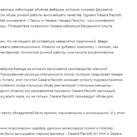
появилась небольшая обувная фабрика, которую основал Джузеппе
ю обувь ручной работы высочайшего качества. Однако Cesare Paciotti
етей основателя – Паолы и Чезаре. Чезаре Пачотти , сын основателя
туры. Путешествие позволило Чезаре набраться бесценного опыта,
м, что не мешало ей оставаться невероятно практичной. Введя
 назвали революционным. Именно он добавил изюминку — кинжал, как
ачественная, полностью ручной работы, она носила романтическое
 фабрика бренда на которой запускается производство женской
 Утрированная роскошь итальянского лоска, которую предлагает Чезаре
Кстати, этот логотип Cesare Paciotti означает остроту мировосприятия.
. Особенно когда стильную обувь рекламируют стильные женщины -
олл.Именно это направление принесло Cesare Paciotti настоящий
 всего мира, но не только. Cesare Paciotti производит обувь для
ает своих обладателей быть яркими, изысканными и роскошными. И с этим
нии классических шарфов, дамских аксессуаров (сумок и поясов),
el были выпцущены парные ароматы - Cesare Paciotti for Him и Cesare