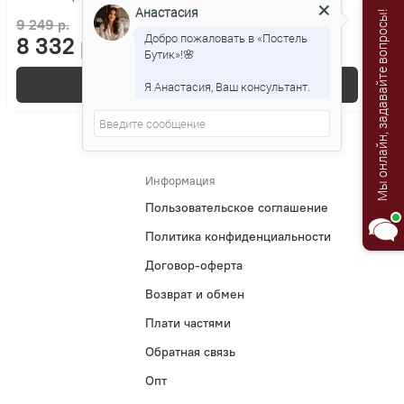
Анастасия
Мы онлайн, задавайте вопросы!
9 249 р.
Добро пожаловать в «Постель
8 332 р.
Бутик»!🌸
В корзину
Я Анастасия, Ваш консультант.
Информация
Пользовательское соглашение
Политика конфиденциальности
Договор-оферта
Возврат и обмен
Плати частями
Обратная связь
Опт