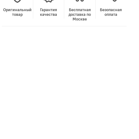
Оригинальный
Гарантия
Бесплатная
Безопасная
товар
качества
доставка по
оплата
Москве
В корзину
Лучшая цена • Официальный магазин
Купить в 1 клик
Быстро и безопасно
НУЖНА ПОМОЩЬ С ВЫБОРОМ?
Покажем товар вживую и ответим на вопросы
Онлайн-консультант
Кристина
Сейчас онлайн
Заказать живое фото
VK
Telegram
MAX