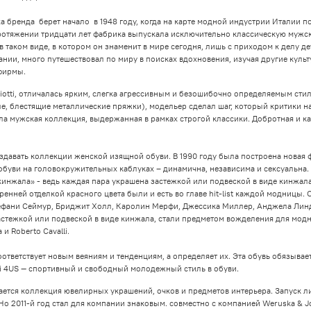
а бренда берет начало в 1948 году, когда на карте модной индустрии Италии 
отяжении тридцати лет фабрика выпускала исключительно классическую мужску
 в таком виде, в котором он знаменит в мире сегодня, лишь с приходом к делу д
нии, много путешествовал по миру в поисках вдохновения, изучая другие куль
фирмы.
otti, отличалась ярким, слегка агрессивным и безошибочно определяемым стиле
ле, блестящие металлические пряжки), модельер сделал шаг, который критики
а мужская коллекция, выдержанная в рамках строгой классики. Добротная и к
создавать коллекции женской изящной обуви. В 1990 году была построена новая
 обуви на головокружительных каблуках – динамична, независима и сексуальна.
инжала» - ведь каждая пара украшена застежкой или подвеской в виде кинжала. 
нней отделкой красного цвета были и есть во главе hit-list каждой модницы
фани Сеймур, Бриджит Холл, Каролин Мерфи, Джессика Миллер, Анджела Линдв
астежкой или подвеской в виде кинжала, стали предметом вожделения для модниц
и Roberto Cavalli.
оответствует новым веяниям и тенденциям, а определяет их. Эта обувь обязыв
tti 4US — спортивный и свободный молодежный стиль в обуви.
ается коллекция ювелирных украшений, очков и предметов интерьера. Запуск ли
 2011-й год стал для компании знаковым. совместно с компанией Weruska & Jo