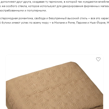
о дополняют друг друга, создавая ту гармонию, в которой так нуждаются влюб
о же особого стекла, которое используют для декорирования фирменных магазин
т востребованными и популярными.
 старомодная романтика, свобода и безупречный высокий стиль — все это хара
ti бутики имеют успех по всему миру — в Милане и Риме, Париже и Нью-Йорке, 