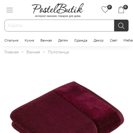
0
0
интернет-магазин товаров для дома
Спальня
Кухня
Ванная
Детям
Одежда
Декор
Свет
Мебе
Главная
Ванная
Полотенца