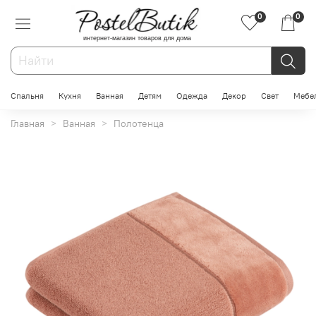
0
0
интернет-магазин товаров для дома
Спальня
Кухня
Ванная
Детям
Одежда
Декор
Свет
Мебе
Главная
Ванная
Полотенца