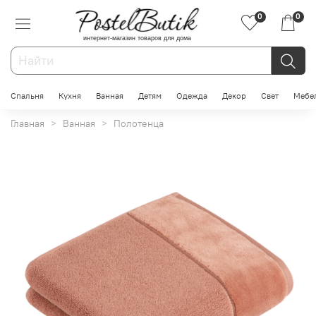
0
0
интернет-магазин товаров для дома
Спальня
Кухня
Ванная
Детям
Одежда
Декор
Свет
Мебе
Главная
Ванная
Полотенца