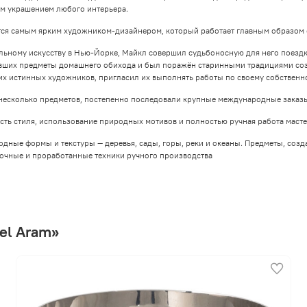
ым украшением любого интерьера.
тся самым ярким художником-дизайнером, который работает главным образом 
ьному искусству в Нью-Йорке, Майкл совершил судьбоносную для него поездку в
явших предметы домашнего обихода и был поражён старинными традициями соз
них истинных художников, пригласил их выполнять работы по своему собственн
несколько предметов, постепенно последовали крупные международные заказы
ть стиля, использование природных мотивов и полностью ручная работа масте
ные формы и текстуры — деревья, сады, горы, реки и океаны. Предметы, созд
очные и проработанные техники ручного производства
el Aram»