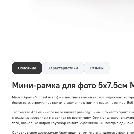
Описание
Характеристики
Отзывы
Мини-рамка для фото 5х7.5см 
Майкл Арам (Michael Aram) – известный американский художник, котор
более того, стремились привить уважение к ним и у своих потомков. Всё
Творчество Арама никого не оставляет равнодушным. Его часто пригла
специализированных магазинах по всему миру. Они привлекают вниман
того, насколько широк кругозор самого художника. Он всегда с одинако
Основное свое достижение Арам видит в том, что ему удается строить 