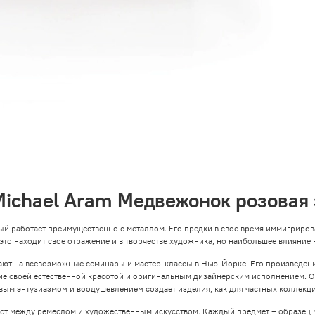
Michael Aram Медвежонок розовая
ый работает преимущественно с металлом. Его предки в свое время иммигриров
 это находит свое отражение и в творчестве художника, но наибольшее влияние 
шают на всевозможные семинары и мастер-классы в Нью-Йорке. Его произведе
ие своей естественной красотой и оригинальным дизайнерским исполнением. 
вым энтузиазмом и воодушевлением создает изделия, как для частных коллекций
мост между ремеслом и художественным искусством. Каждый предмет – образец 