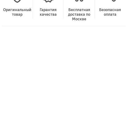
Оригинальный
Гарантия
Бесплатная
Безопасная
товар
качества
доставка по
оплата
Москве
В корзину
Лучшая цена • Официальный магазин
Купить в 1 клик
Быстро и безопасно
НУЖНА ПОМОЩЬ С ВЫБОРОМ?
Покажем товар вживую и ответим на вопросы
Онлайн-консультант
Кристина
Сейчас онлайн
Заказать живое фото
VK
Telegram
MAX