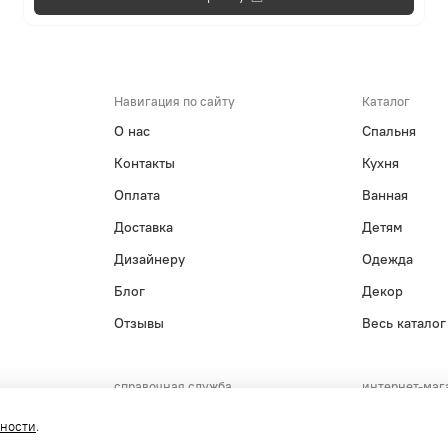
Навигация по сайту
Каталог
О нас
Спальня
Контакты
Кухня
Оплата
Ванная
Доставка
Детям
Дизайнеру
Одежда
Блог
Декор
Отзывы
Весь каталог
справочная служба
интернет-маг
+7(495)215-15-61
+7(800)55
сности
.