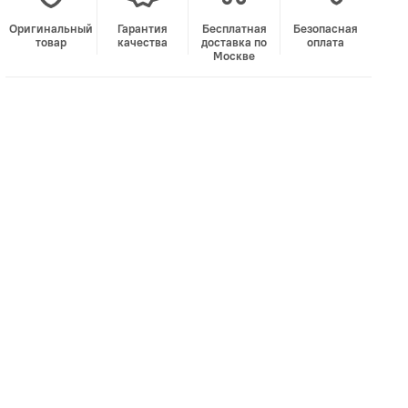
Оригинальный
Гарантия
Бесплатная
Безопасная
товар
качества
доставка по
оплата
Москве
В корзину
Лучшая цена • Официальный магазин
Купить в 1 клик
Быстро и безопасно
НУЖНА ПОМОЩЬ С ВЫБОРОМ?
Покажем товар вживую и ответим на вопросы
Онлайн-консультант
Кристина
Сейчас онлайн
Заказать живое фото
VK
Telegram
MAX