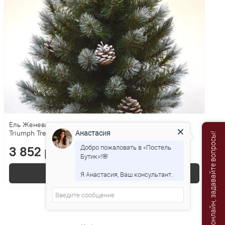
Ель Женева 60см с шишками в мешочке заснеженная
Анастасия
Triumph Tree
Мы онлайн, задавайте вопросы!
Добро пожаловать в «Постель
3 852 р.
Бутик»!🌸
В корзину
Я Анастасия, Ваш консультант.