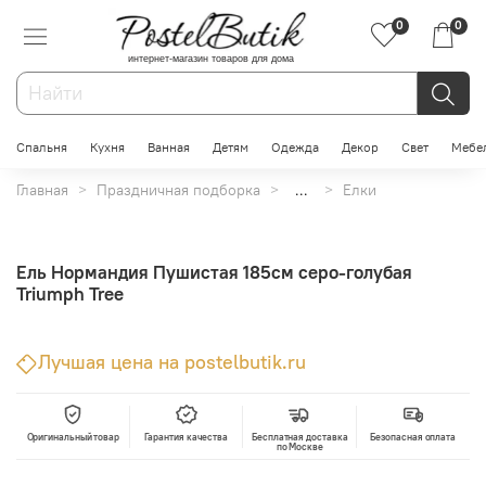
0
0
интернет-магазин товаров для дома
Спальня
Кухня
Ванная
Детям
Одежда
Декор
Свет
Мебе
Главная
Праздничная подборка
...
Елки
Ель Нормандия Пушистая 185см серо-голубая
Triumph Tree
Лучшая цена на postelbutik.ru
Оригинальный товар
Гарантия качества
Бесплатная доставка
Безопасная оплата
по Москве