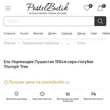
0
0
интернет-магазин товаров для дома
Спальня
Кухня
Ванная
Детям
Одежда
Декор
Свет
Мебе
Главная
Праздничная подборка
...
Елки
Ель Нормандия Пушистая 155см серо-голубая
Triumph Tree
Лучшая цена на postelbutik.ru
Оригинальный товар
Гарантия качества
Бесплатная доставка
Безопасная оплата
по Москве