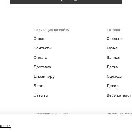
Навигация по сайту
Каталог
О нас
Спальня
Контакты
Кухня
Оплата
Ванная
Доставка
Детям
Дизайнеру
Одежда
Блог
Декор
Отзывы
Весь каталог
справочная служба
интернет-маг
+7(495)215-15-61
+7(800)55
сности
.