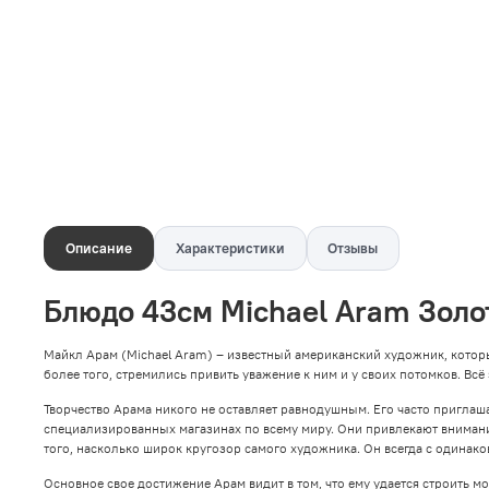
Описание
Характеристики
Отзывы
Блюдо 43см Michael Aram Золо
Майкл Арам (Michael Aram) – известный американский художник, котор
более того, стремились привить уважение к ним и у своих потомков. Всё
Творчество Арама никого не оставляет равнодушным. Его часто пригла
специализированных магазинах по всему миру. Они привлекают вниман
того, насколько широк кругозор самого художника. Он всегда с одинако
Основное свое достижение Арам видит в том, что ему удается строить 