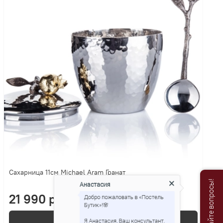
Сахарница 11см Michael Aram Гранат
Анастасия
Добро пожаловать в «Постель
21 990 р.
Бутик»!🌸
В корзину
Я Анастасия, Ваш консультант.