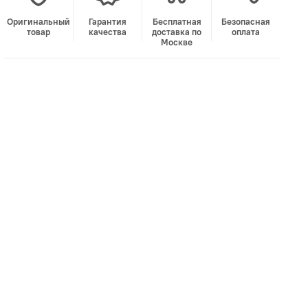
Оригинальный
Гарантия
Бесплатная
Безопасная
товар
качества
доставка по
оплата
Москве
В корзину
Лучшая цена • Официальный магазин
Купить в 1 клик
Быстро и безопасно
НУЖНА ПОМОЩЬ С ВЫБОРОМ?
Покажем товар вживую и ответим на вопросы
Онлайн-консультант
Кристина
Сейчас онлайн
Заказать живое фото
VK
Telegram
MAX