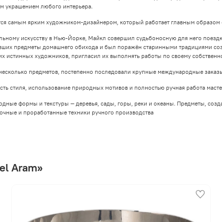
ым украшением любого интерьера.
тся самым ярким художником-дизайнером, который работает главным образом 
ьному искусству в Нью-Йорке, Майкл совершил судьбоносную для него поездку в
явших предметы домашнего обихода и был поражён старинными традициями соз
них истинных художников, пригласил их выполнять работы по своему собственн
несколько предметов, постепенно последовали крупные международные заказы
ть стиля, использование природных мотивов и полностью ручная работа масте
ные формы и текстуры — деревья, сады, горы, реки и океаны. Предметы, созд
очные и проработанные техники ручного производства
el Aram»