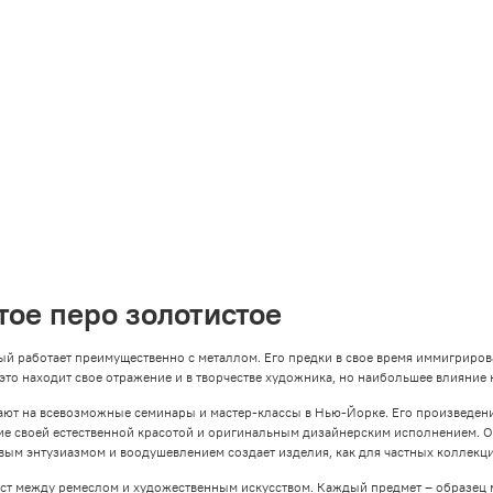
тое перо золотистое
ый работает преимущественно с металлом. Его предки в свое время иммигриров
 это находит свое отражение и в творчестве художника, но наибольшее влияние 
шают на всевозможные семинары и мастер-классы в Нью-Йорке. Его произведе
ие своей естественной красотой и оригинальным дизайнерским исполнением. 
вым энтузиазмом и воодушевлением создает изделия, как для частных коллекций
мост между ремеслом и художественным искусством. Каждый предмет – образец 