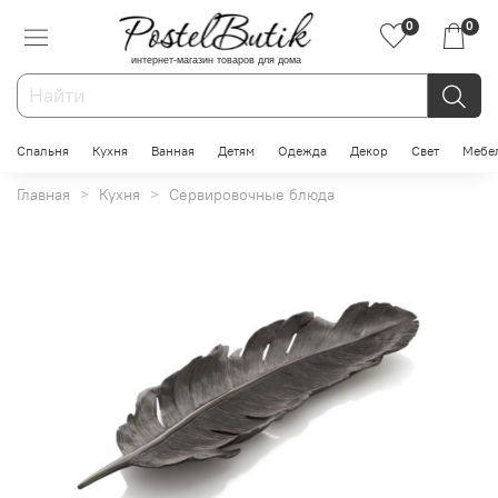
0
0
интернет-магазин товаров для дома
Спальня
Кухня
Ванная
Детям
Одежда
Декор
Свет
Мебе
Главная
Кухня
Сервировочные блюда