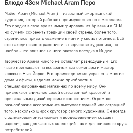
Блюдо 43см Michael Aram Перо
Майкл Арам (Michael Aram) – известный американский
художник, который работает преимущественно с металлом.
Его предки в свое время иммигрировали из Армении в США,
но сумели сохранить традиции своей страны, более того,
стремились привить уважение к ним и у своих потомков. Всё
это находит свое отражение и в творчестве художника, но
наибольшее влияние на него оказала поездка в Индию.
Творчество Арама никого не оставляет равнодушным. Его
часто приглашают на всевозможные семинары и мастер-
классы в Нью-Йорке. Его произведениями украшены многие
дома и офисы, изделия можно приобрести в
специализированных магазинах по всему миру. Они
привлекают внимание своей естественной красотой и
оригинальным дизайнерским исполнением. Огромное
разнообразие ассортимента выступает лучшей иллюстрацией
того, насколько широк кругозор самого художника. Он всегда
с одинаковым энтузиазмом и воодушевлением создает
изделия, как для частных коллекций, так и для широкого круга
потребителей.