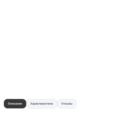
Купить в 1 клик
Быстро и безопасно
НУЖНА ПОМОЩЬ С ВЫБОРОМ?
Покажем товар вживую и ответим на вопросы
Онлайн-консультант
Кристина
Сейчас онлайн
Заказать живое фото
VK
Telegram
MAX
Описание
Характеристики
Отзывы