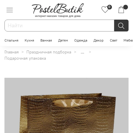
0
интернет-магазин товаров для дома
Спальня
Кухня
Ванная
Детям
Одежда
Декор
Свет
Мебе
Главная
Праздничная подборка
...
Подарочная упаковка