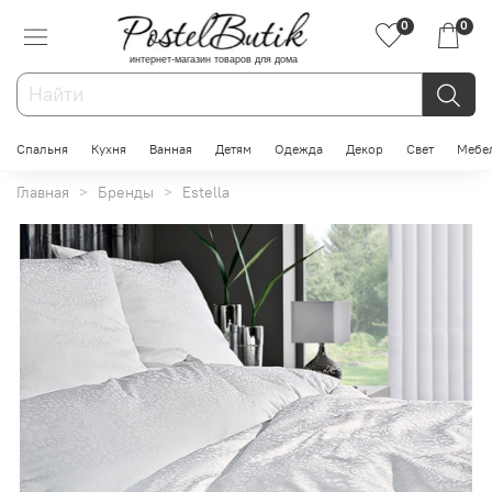
0
0
интернет-магазин товаров для дома
Спальня
Кухня
Ванная
Детям
Одежда
Декор
Свет
Мебе
Главная
Бренды
Estella