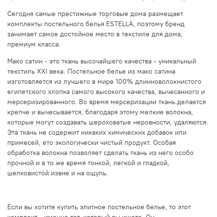
Сегодня самые престижные торговые дома размещает
комплекты постельного белья ESTELLA, поэтому бренд
занимает самое достойное место в текстиле для дома,
премиум класса.
Мако сатин - это ткань высочайшего качества - уникальный
текстиль XXI века. Постельное бельe из мако сатина
изготовляется из лучшего в мире 100% длинноволокнистого
египетского хлопка самого высокого качества, вычесанного и
мерсеризированного. Во время мерсеризации ткань делается
крепче и вычeсывается, благодаря этому мелкие волокна,
которые могут создавать шероховатые неровности, удаляются.
Эта ткань не содержит никаких химических добавок или
примесей, ето экологически чистый продукт. Особая
обработка волокна позволяет сделать ткань из него особо
прочной и в то же время тонкой, лeгкой и гладкой,
шелковистой извне и на ощупь.
Если вы хотите купить элитное постельное белье, то этот
комплект - именно тот, который вы ищете. Он