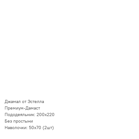
Купить в 1 клик
Быстро и безопасно
НУЖНА ПОМОЩЬ С ВЫБОРОМ?
Покажем товар вживую и ответим на вопросы
Онлайн-консультант
Кристина
Сейчас онлайн
Заказать живое фото
VK
Telegram
MAX
Джамал от Эстелла
Премиум-Дамаст
Пододеяльник: 200х220
Без простыни
Наволочки: 50х70 (2шт)