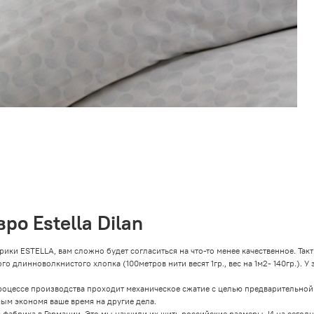
ро Estella Dilan
ESTELLA, вам сложно будет согласиться на что-то менее качественное. Тактил
го длинноволкнистого хлопка (100метров нити весят 1гр., вес на 1м2- 140гр.). 
цессе производства проходит механическое сжатие с целью предварительной ус
ым экономя ваше время на другие дела.
я фабрика в Германии. Это мы научили их шить российские размеры. И на сего