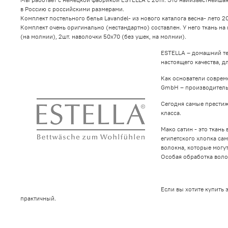
в Россию с российскими размерами.
Комплект постельного белья Lavandel- из нового каталога весна- лето 2
Комплект очень оригинально (нестандартно) составлен. У него ткань на
(на молнии), 2шт. наволочки 50х70 (без ушек, на молнии).
ESTELLA – домашний те
настоящего качества, д
Как основатели совреме
GmbH – производитель
Сегодня самые престиж
класса.
Мако сатин - это ткань
египетского хлопка сам
волокна, которые могут
Особая обработка волок
Если вы хотите купить 
практичный.