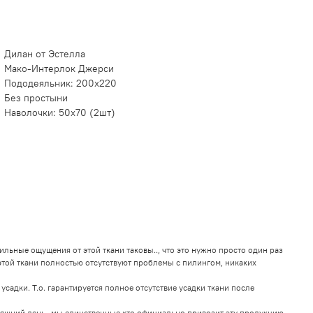
Дилан от Эстелла
Мако-Интерлок Джерси
Пододеяльник: 200х220
Без простыни
Наволочки: 50х70 (2шт)
ьные ощущения от этой ткани таковы.., что это нужно просто один раз
У этой ткани полностью отсутствуют проблемы с пилингом, никаких
адки. Т.о. гарантируется полное отсутствие усадки ткани после
дняшний день- мы единственные кто официально привозит эту продукцию