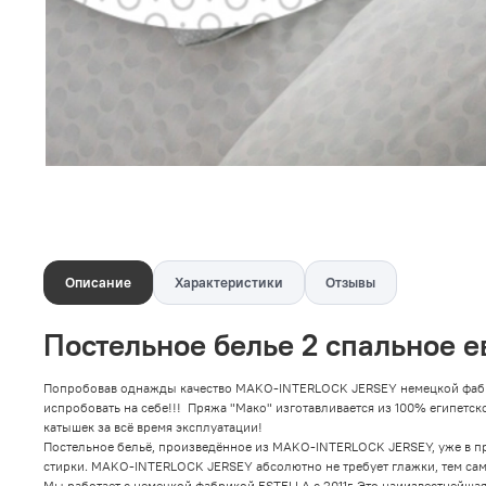
Описание
Характеристики
Отзывы
Постельное белье 2 спальное ев
Попробовав однажды качество MAKO-INTERLOCK JERSEY немецкой фабрики 
испробовать на себе!!! Пряжа "Мако" изготавливается из 100% египетско
катышек за всё время эксплуатации!
Постельное бельё, произведённое из MAKO-INTERLOCK JERSEY, уже в про
стирки. MAKO-INTERLOCK JERSEY абсолютно не требует глажки, тем сам
Мы работает с немецкой фабрикой ESTELLA с 2011г. Это наиизвестнейша