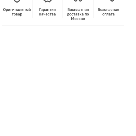
Оригинальный
Гарантия
Бесплатная
Безопасная
товар
качества
доставка по
оплата
Москве
В корзину
Лучшая цена • Официальный магазин
Купить в 1 клик
Быстро и безопасно
НУЖНА ПОМОЩЬ С ВЫБОРОМ?
Покажем товар вживую и ответим на вопросы
Онлайн-консультант
Кристина
Сейчас онлайн
Заказать живое фото
VK
Telegram
MAX