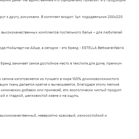
уг к другу, рисунками. В комплект входит: 1шт. пододеяльник 200х220
ь высококачественных комплектов постельного белья – для любителей
е Нойштадт-на-Айше, а сегодня - это бренд - ESTELLA Bettwarenfabrik
бренд занимает самое достойное место в текстиле для дома, премиум
ко сатина изготовляется из лучшего в мире 100% длинноволокнистого
ации ткань делается крепче и вычeсывается, благодаря этому мелкие
 химических добавок или примесей, ето экологически чистый продукт.
кой и гладкой, шелковистой извне и на ощупь.
Он высококачественный, невероятно красивый, износостойкий и