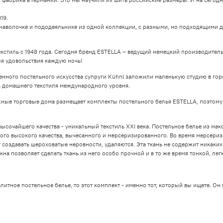
019.
 наволочке и пододеяльнике из одной коллекции, с разными, но подходящими др
кстиль с 1948 года. Сегодня бренд ESTELLA – ведущий немецкий производител
ля удовольствия каждую ночь!
нного постельного искусства супруги Kühnl заложили маленькую студию в город
 домашнего текстиля международного уровня.
ные торговые дома размещает комплекты постельного белья ESTELLA, поэтому 
 высочайшего качества - уникальный текстиль XXI века. Постельное бельe из ма
ого высокого качества, вычесанного и мерсеризированного. Во время мерсериз
 создавать шероховатые неровности, удаляются. Эта ткань не содержит никаких
на позволяет сделать ткань из него особо прочной и в то же время тонкой, лeг
элитное постельное белье, то этот комплект - именно тот, который вы ищете. 