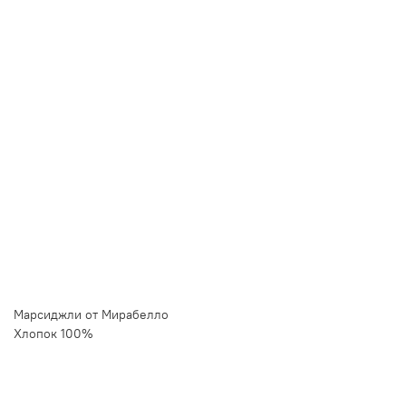
Купить в 1 клик
Быстро и безопасно
НУЖНА ПОМОЩЬ С ВЫБОРОМ?
Покажем товар вживую и ответим на вопросы
Онлайн-консультант
Кристина
Сейчас онлайн
Заказать живое фото
VK
Telegram
MAX
Марсиджли от Мирабелло
Хлопок 100%