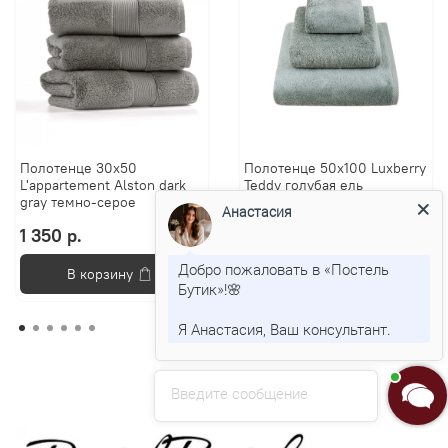
Полотенце 30х50
Полотенце 50х100 Luxberry
L'appartement Alston dark
Teddy голубая ель
gray темно-серое
Анастасия
1 350 р.
2 000 р.
Добро пожаловать в «Постель
В корзину
В корзину
Бутик»!🌸
Я Анастасия, Ваш консультант.
Введите сообщение