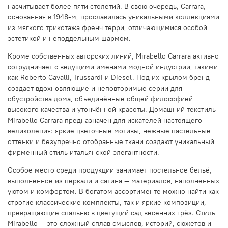
насчитывает более пяти столетий. В свою очередь, Carrara,
основанная в 1948-м, прославилась уникальными коллекциями
из мягкого трикотажа френч терри, отличающимися особой
эстетикой и неподдельным шармом.
Кроме собственных авторских линий, Mirabello Carrara активно
сотрудничает с ведущими именами модной индустрии, такими
как Roberto Cavalli, Trussardi и Diesel. Под их крылом бренд
создает вдохновляющие и неповторимые серии для
обустройства дома, объединённые общей философией
высокого качества и утончённой красоты. Домашний текстиль
Mirabello Carrara предназначен для искателей настоящего
великолепия: яркие цветочные мотивы, нежные пастельные
оттенки и безупречно отобранные ткани создают уникальный
фирменный стиль итальянской элегантности.
Особое место среди продукции занимает постельное бельё,
выполненное из перкали и сатина — материалов, наполненных
уютом и комфортом. В богатом ассортименте можно найти как
строгие классические комплекты, так и яркие композиции,
превращающие спальню в цветущий сад весенних грёз. Стиль
Mirabello — это сложный сплав смыслов, историй, сюжетов и