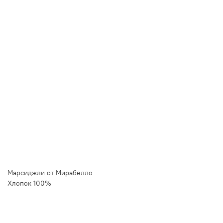
Купить в 1 клик
Быстро и безопасно
НУЖНА ПОМОЩЬ С ВЫБОРОМ?
Покажем товар вживую и ответим на вопросы
Онлайн-консультант
Кристина
Сейчас онлайн
Заказать живое фото
VK
Telegram
MAX
Марсиджли от Мирабелло
Хлопок 100%