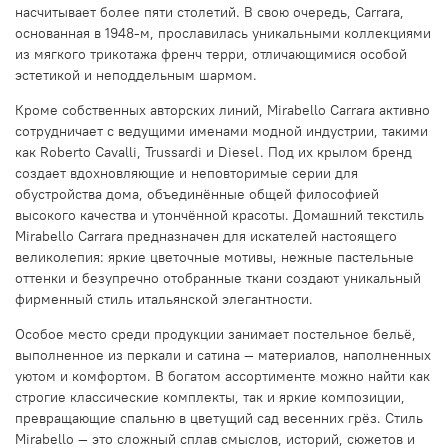
насчитывает более пяти столетий. В свою очередь, Carrara,
основанная в 1948-м, прославилась уникальными коллекциями
из мягкого трикотажа френч терри, отличающимися особой
эстетикой и неподдельным шармом.
Кроме собственных авторских линий, Mirabello Carrara активно
сотрудничает с ведущими именами модной индустрии, такими
как Roberto Cavalli, Trussardi и Diesel. Под их крылом бренд
создает вдохновляющие и неповторимые серии для
обустройства дома, объединённые общей философией
высокого качества и утончённой красоты. Домашний текстиль
Mirabello Carrara предназначен для искателей настоящего
великолепия: яркие цветочные мотивы, нежные пастельные
оттенки и безупречно отобранные ткани создают уникальный
фирменный стиль итальянской элегантности.
Особое место среди продукции занимает постельное бельё,
выполненное из перкали и сатина — материалов, наполненных
уютом и комфортом. В богатом ассортименте можно найти как
строгие классические комплекты, так и яркие композиции,
превращающие спальню в цветущий сад весенних грёз. Стиль
Mirabello — это сложный сплав смыслов, историй, сюжетов и