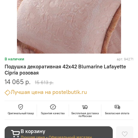
арт.
94271
В наличии
Подушка декоративная 42х42 Blumarine Lafayette
Cipria розовая
14 065 р.
15 613 р.
Лучшая цена на postelbutik.ru
Оригинальный товар
Гарантия качества
Бесплатная доставка
Безопасная оплата
по Москве
В корзину
Лучшая цена • Официальный магазин