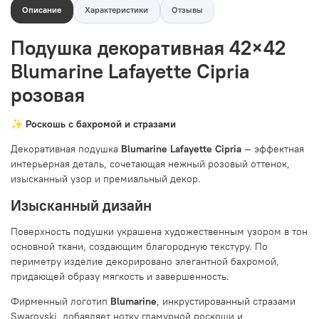
Описание
Характеристики
Отзывы
Подушка декоративная 42×42
Blumarine Lafayette Cipria
розовая
✨ Роскошь с бахромой и стразами
Декоративная подушка
Blumarine Lafayette Cipria
— эффектная
интерьерная деталь, сочетающая нежный розовый оттенок,
изысканный узор и премиальный декор.
Изысканный дизайн
Поверхность подушки украшена художественным узором в тон
основной ткани, создающим благородную текстуру. По
периметру изделие декорировано элегантной бахромой,
придающей образу мягкость и завершенность.
Фирменный логотип
Blumarine
, инкрустированный стразами
Swarovski, добавляет нотку гламурной роскоши и