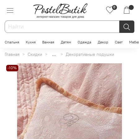
0
интернет-магазин товаров для дома
Спальня
Кухня
Ванная
Детям
Одежда
Декор
Свет
Мебе
Главная
Скидки
...
Декоративные подушки
-10%