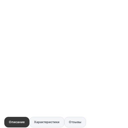
Купить в 1 клик
Быстро и безопасно
НУЖНА ПОМОЩЬ С ВЫБОРОМ?
Покажем товар вживую и ответим на вопросы
Онлайн-консультант
Кристина
Сейчас онлайн
Заказать живое фото
VK
Telegram
MAX
Описание
Характеристики
Отзывы