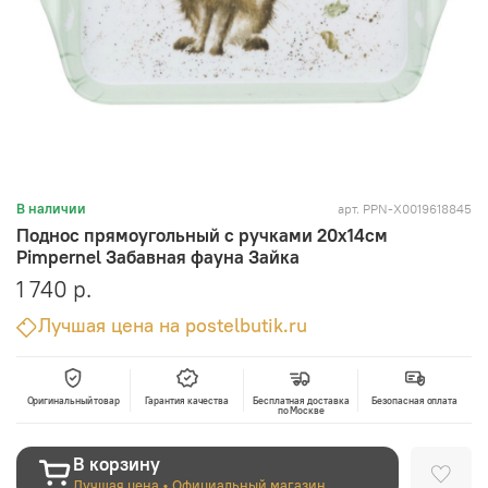
арт.
PPN-X0019618845
В наличии
Поднос прямоугольный с ручками 20х14см
Pimpernel Забавная фауна Зайка
1 740 р.
Лучшая цена на postelbutik.ru
Оригинальный товар
Гарантия качества
Бесплатная доставка
Безопасная оплата
по Москве
В корзину
Лучшая цена • Официальный магазин