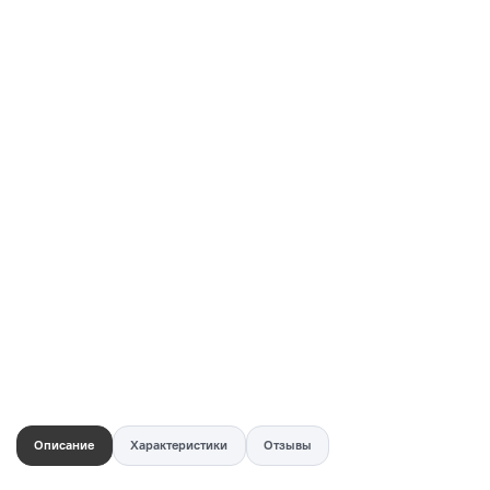
Купить в 1 клик
Быстро и безопасно
НУЖНА ПОМОЩЬ С ВЫБОРОМ?
Покажем товар вживую и ответим на вопросы
Онлайн-консультант
Кристина
Сейчас онлайн
Заказать живое фото
VK
Telegram
MAX
Описание
Характеристики
Отзывы