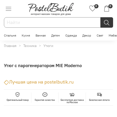
0
0
интернет-магазин товаров для дома
Спальня
Кухня
Ванная
Детям
Одежда
Декор
Свет
Мебе
Главная
Техника
Утюги
Утюг с парогенератором MIE Moderno
Лучшая цена на postelbutik.ru
Оригинальный товар
Гарантия качества
Бесплатная доставка
Безопасная оплата
по Москве
В корзину