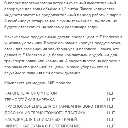
В корпус парогенератора встроен съёмный вместительный
резервуар для воды объёмом 1,2 литра. Такого количества
жидкости хватит на продолжительный период работы с паром.
А комбинируя отпаривание с сухим глажением, вы почти не
будете отвлекаться на заправку резервуара водой.
Максимально продуманные детали превращают MIE Moderno в
уникальную технику. Вокруг основания корпуса предусмотрен
отсек для размещения электрошнура и парового шланга, что
делает MIE Moderno ещё более компактным и удобным для
транспортировки или хранения. А закрепив утюг на корпусе с
помощью специальной защёлки, можно уберечь его от
случайного падения или опрокидывания.
Комплектация модели MIE Moderno
ПАРОГЕНЕРАТОР С УТЮГОМ
1 ШТ
ТЕРМОСТОЙКАЯ ВАРЕЖКА
1 ШТ
ПРИСПОСОБЛЕНИЕ ДЛЯ ОТПАРИВАНИЯ ВОРОТНИКА
1 ШТ
ДОСОЧКА ИЗ ТЕРМОСТОЙКОГО ПЛАСТИКА
1 ШТ
НАСАДКА ДЛЯ ДЕЛИКАТНЫХ ТКАНЕЙ
1 ШТ
ФИРМЕННАЯ СУМКА С ЛОГОТИПОМ MIE
1 ШТ