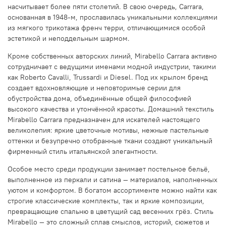
насчитывает более пяти столетий. В свою очередь, Carrara,
основанная в 1948-м, прославилась уникальными коллекциями
из мягкого трикотажа френч терри, отличающимися особой
эстетикой и неподдельным шармом.
Кроме собственных авторских линий, Mirabello Carrara активно
сотрудничает с ведущими именами модной индустрии, такими
как Roberto Cavalli, Trussardi и Diesel. Под их крылом бренд
создает вдохновляющие и неповторимые серии для
обустройства дома, объединённые общей философией
высокого качества и утончённой красоты. Домашний текстиль
Mirabello Carrara предназначен для искателей настоящего
великолепия: яркие цветочные мотивы, нежные пастельные
оттенки и безупречно отобранные ткани создают уникальный
фирменный стиль итальянской элегантности.
Особое место среди продукции занимает постельное бельё,
выполненное из перкали и сатина — материалов, наполненных
уютом и комфортом. В богатом ассортименте можно найти как
строгие классические комплекты, так и яркие композиции,
превращающие спальню в цветущий сад весенних грёз. Стиль
Mirabello — это сложный сплав смыслов, историй, сюжетов и