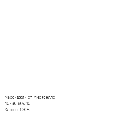
Купить в 1 клик
Быстро и безопасно
НУЖНА ПОМОЩЬ С ВЫБОРОМ?
Покажем товар вживую и ответим на вопросы
Онлайн-консультант
Кристина
Сейчас онлайн
Заказать живое фото
VK
Telegram
MAX
Марсиджли от Мирабелло
40х60,60х110
Хлопок 100%