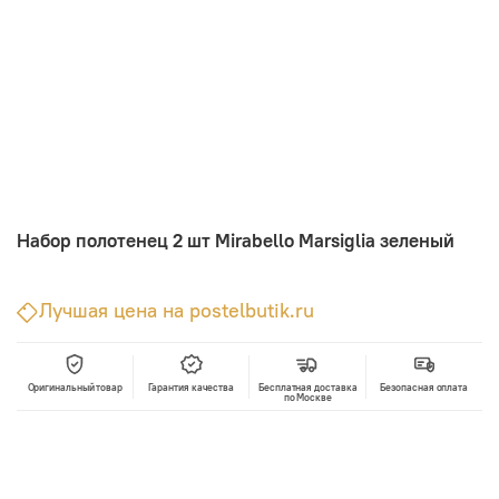
Набор полотенец 2 шт Mirabello Marsiglia зеленый
Лучшая цена на postelbutik.ru
Оригинальный товар
Гарантия качества
Бесплатная доставка
Безопасная оплата
по Москве
В корзину
Лучшая цена • Официальный магазин