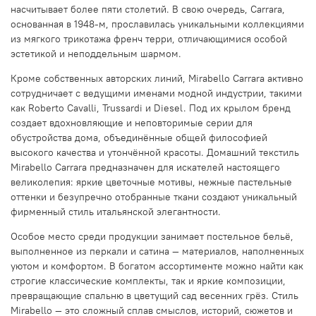
насчитывает более пяти столетий. В свою очередь, Carrara,
основанная в 1948-м, прославилась уникальными коллекциями
из мягкого трикотажа френч терри, отличающимися особой
эстетикой и неподдельным шармом.
Кроме собственных авторских линий, Mirabello Carrara активно
сотрудничает с ведущими именами модной индустрии, такими
как Roberto Cavalli, Trussardi и Diesel. Под их крылом бренд
создает вдохновляющие и неповторимые серии для
обустройства дома, объединённые общей философией
высокого качества и утончённой красоты. Домашний текстиль
Mirabello Carrara предназначен для искателей настоящего
великолепия: яркие цветочные мотивы, нежные пастельные
оттенки и безупречно отобранные ткани создают уникальный
фирменный стиль итальянской элегантности.
Особое место среди продукции занимает постельное бельё,
выполненное из перкали и сатина — материалов, наполненных
уютом и комфортом. В богатом ассортименте можно найти как
строгие классические комплекты, так и яркие композиции,
превращающие спальню в цветущий сад весенних грёз. Стиль
Mirabello — это сложный сплав смыслов, историй, сюжетов и