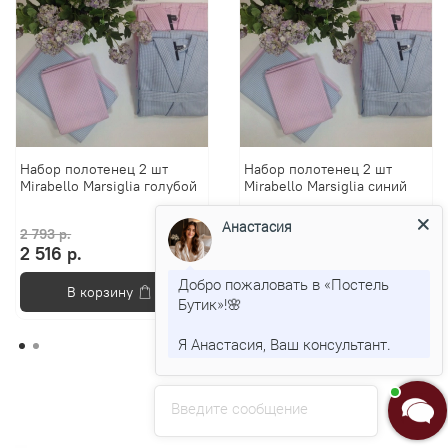
Набор полотенец 2 шт
Набор полотенец 2 шт
Mirabello Marsiglia голубой
Mirabello Marsiglia синий
Анастасия
2 793 р.
2 793 р.
2 516 р.
2 516 р.
Добро пожаловать в «Постель
В корзину
В корзину
Бутик»!🌸
Я Анастасия, Ваш консультант.
Введите сообщение