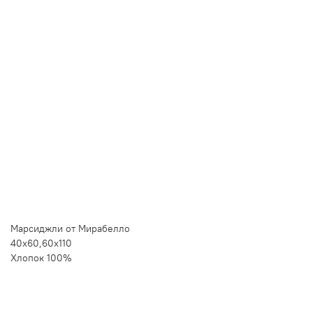
Купить в 1 клик
Быстро и безопасно
НУЖНА ПОМОЩЬ С ВЫБОРОМ?
Покажем товар вживую и ответим на вопросы
Онлайн-консультант
Кристина
Сейчас онлайн
Заказать живое фото
VK
Telegram
MAX
Марсиджли от Мирабелло
40х60,60х110
Хлопок 100%