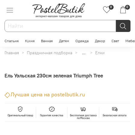
0
0
интернет-магазин товаров для дома
Спальня
Кухня
Ванная
Детям
Одежда
Декор
Свет
Мебе
Главная
Праздничная подборка
...
Елки
Ель Уэльская 230см зеленая Triumph Tree
Лучшая цена на postelbutik.ru
Оригинальный товар
Гарантия качества
Бесплатная доставка
Безопасная оплата
по Москве
В корзину