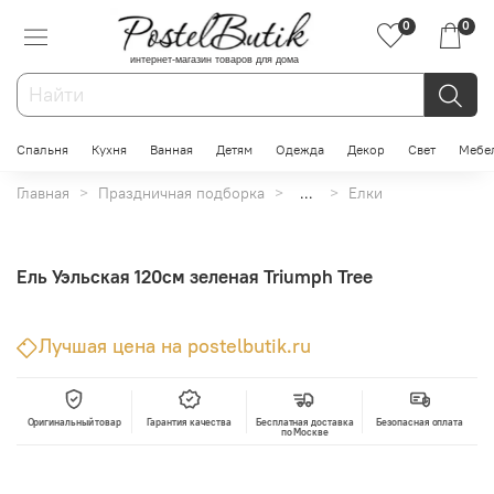
0
0
интернет-магазин товаров для дома
Спальня
Кухня
Ванная
Детям
Одежда
Декор
Свет
Мебе
Главная
Праздничная подборка
...
Елки
Ель Уэльская 120см зеленая Triumph Tree
Лучшая цена на postelbutik.ru
Оригинальный товар
Гарантия качества
Бесплатная доставка
Безопасная оплата
по Москве
В корзину