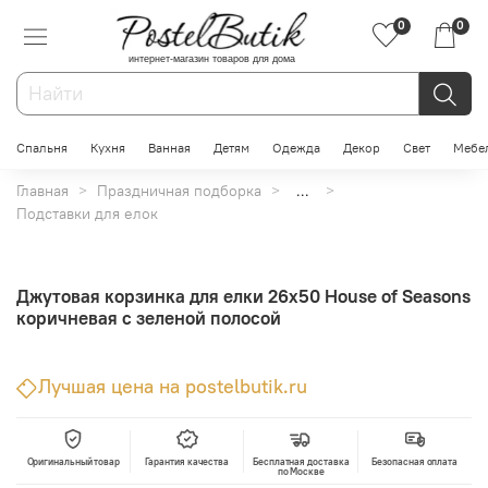
0
0
интернет-магазин товаров для дома
Спальня
Кухня
Ванная
Детям
Одежда
Декор
Свет
Мебе
Главная
Праздничная подборка
...
Подставки для елок
Джутовая корзинка для елки 26х50 House of Seasons
коричневая с зеленой полосой
Лучшая цена на postelbutik.ru
Оригинальный товар
Гарантия качества
Бесплатная доставка
Безопасная оплата
по Москве