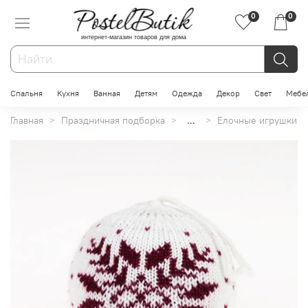
0
0
интернет-магазин товаров для дома
Спальня
Кухня
Ванная
Детям
Одежда
Декор
Свет
Мебе
Главная
Праздничная подборка
...
Елочные игрушки