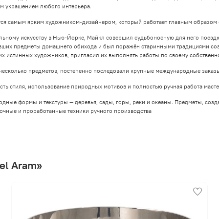
ым украшением любого интерьера.
тся самым ярким художником-дизайнером, который работает главным образом 
ьному искусству в Нью-Йорке, Майкл совершил судьбоносную для него поездку в
явших предметы домашнего обихода и был поражён старинными традициями соз
них истинных художников, пригласил их выполнять работы по своему собственн
несколько предметов, постепенно последовали крупные международные заказы
ть стиля, использование природных мотивов и полностью ручная работа масте
ные формы и текстуры — деревья, сады, горы, реки и океаны. Предметы, созд
очные и проработанные техники ручного производства
el Aram»