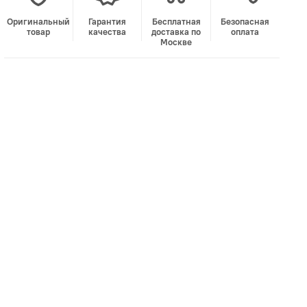
Оригинальный
Гарантия
Бесплатная
Безопасная
товар
качества
доставка по
оплата
Москве
В корзину
Лучшая цена • Официальный магазин
Купить в 1 клик
Быстро и безопасно
НУЖНА ПОМОЩЬ С ВЫБОРОМ?
Покажем товар вживую и ответим на вопросы
Онлайн-консультант
Кристина
Сейчас онлайн
Заказать живое фото
VK
Telegram
MAX