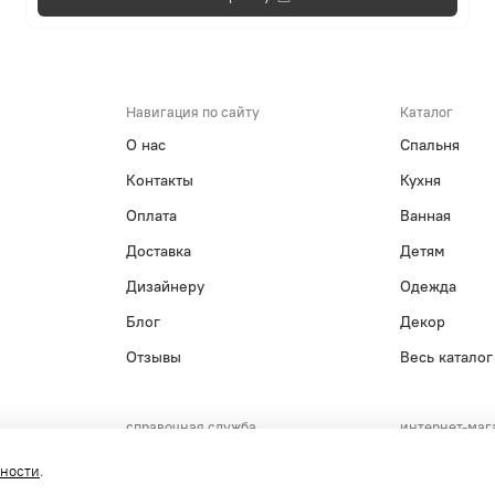
Навигация по сайту
Каталог
О нас
Спальня
Контакты
Кухня
Оплата
Ванная
Доставка
Детям
Дизайнеру
Одежда
Блог
Декор
Отзывы
Весь каталог
справочная служба
интернет-маг
+7(495)215-15-61
+7(800)55
сности
.