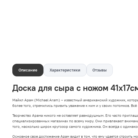
Описание
Характеристики
Отзывы
Доска для сыра с ножом 41х17с
Майкл Арам (Michael Aram) – известный американский художник, котор
более того, стремились привить уважение к ним и у своих потомков. Всё
Творчество Арама никого не оставляет равнодушным. Его часто пригла
специализированных магазинах по всему миру. Они привлекают вниман
того, насколько широк кругозор самого художника. Он всегда с одинако
Основное свое достижение Арам видит в том, что ему удается строить 