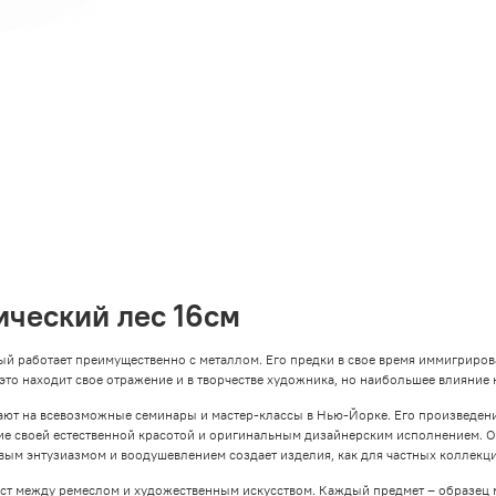
ический лес 16см
ый работает преимущественно с металлом. Его предки в свое время иммигриров
 это находит свое отражение и в творчестве художника, но наибольшее влияние 
шают на всевозможные семинары и мастер-классы в Нью-Йорке. Его произведе
ие своей естественной красотой и оригинальным дизайнерским исполнением. 
вым энтузиазмом и воодушевлением создает изделия, как для частных коллекций
мост между ремеслом и художественным искусством. Каждый предмет – образец 