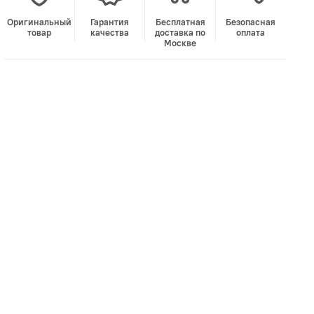
Оригинальный
Гарантия
Бесплатная
Безопасная
товар
качества
доставка по
оплата
Москве
В корзину
Лучшая цена • Официальный магазин
Купить в 1 клик
Быстро и безопасно
НУЖНА ПОМОЩЬ С ВЫБОРОМ?
Покажем товар вживую и ответим на вопросы
Онлайн-консультант
Кристина
Сейчас онлайн
Заказать живое фото
VK
Telegram
MAX