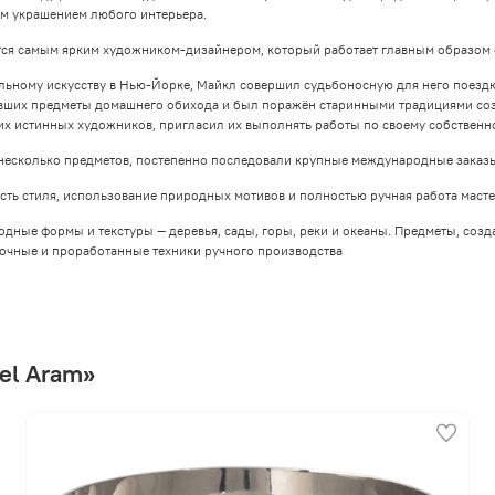
ым украшением любого интерьера.
тся самым ярким художником-дизайнером, который работает главным образом 
ьному искусству в Нью-Йорке, Майкл совершил судьбоносную для него поездку в
явших предметы домашнего обихода и был поражён старинными традициями соз
них истинных художников, пригласил их выполнять работы по своему собственн
несколько предметов, постепенно последовали крупные международные заказы
ть стиля, использование природных мотивов и полностью ручная работа масте
ные формы и текстуры — деревья, сады, горы, реки и океаны. Предметы, созд
очные и проработанные техники ручного производства
el Aram»