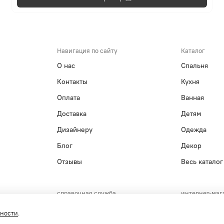
Навигация по сайту
Каталог
О нас
Спальня
Контакты
Кухня
Оплата
Ванная
Доставка
Детям
Дизайнеру
Одежда
Блог
Декор
Отзывы
Весь каталог
справочная служба
интернет-маг
+7(495)215-15-61
+7(800)55
сности
.