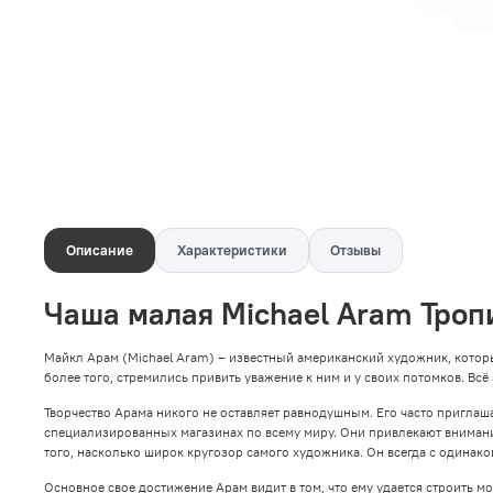
Описание
Характеристики
Отзывы
Чаша малая Michael Aram Троп
Майкл Арам (Michael Aram) – известный американский художник, котор
более того, стремились привить уважение к ним и у своих потомков. Всё
Творчество Арама никого не оставляет равнодушным. Его часто пригла
специализированных магазинах по всему миру. Они привлекают вниман
того, насколько широк кругозор самого художника. Он всегда с одинако
Основное свое достижение Арам видит в том, что ему удается строить 