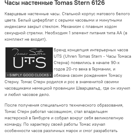
Часы настенные Tomas Stern 6126
Кварцевые настенные часы. Стальной корпус матового белого
цвета. Белый циферблат с серыми часовыми и минутными
индексами закрыт стеклом. Механизм с плавным ходом
секундной стрелки. Необходим 1 элемент питания типа АА (в
комплект не входит).
Бренд концепция интерьерных часов
UTS (Uhren Tomas Stern - Часы Томаса
Стерна) появились в начале 90-х
годов 20-го века в Германии, и
обязана своим рождением Томасу
Стерну. Томас Стерн родился и рос в знаменитой своими
часовщиками немецкой провинции Шварцвальд, где он изучил
и любил часовое дело.
После получения специального технического образования,
Томас Стерн работал часовщиком, стал владельцем
мастерской в Гамбурге и собрал вокруг себя великолепную
команду. По характеру своей работы Томас изучал
особенности часов различных марок и смог разработать