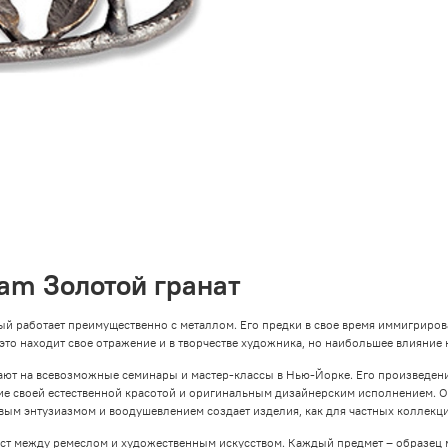
ram Золотой гранат
ый работает преимущественно с металлом. Его предки в свое время иммигриров
 это находит свое отражение и в творчестве художника, но наибольшее влияние 
шают на всевозможные семинары и мастер-классы в Нью-Йорке. Его произведе
ие своей естественной красотой и оригинальным дизайнерским исполнением. 
вым энтузиазмом и воодушевлением создает изделия, как для частных коллекций
мост между ремеслом и художественным искусством. Каждый предмет – образец 