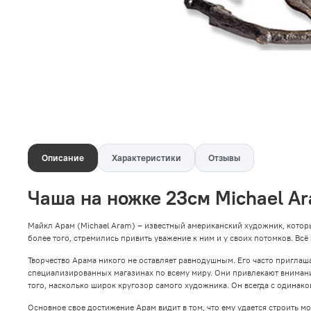
Описание
Характеристики
Отзывы
Чаша на ножке 23см Michael A
Майкл Арам (Michael Aram) – известный американский художник, котор
более того, стремились привить уважение к ним и у своих потомков. Всё
Творчество Арама никого не оставляет равнодушным. Его часто пригла
специализированных магазинах по всему миру. Они привлекают вниман
того, насколько широк кругозор самого художника. Он всегда с одинако
Основное свое достижение Арам видит в том, что ему удается строить 