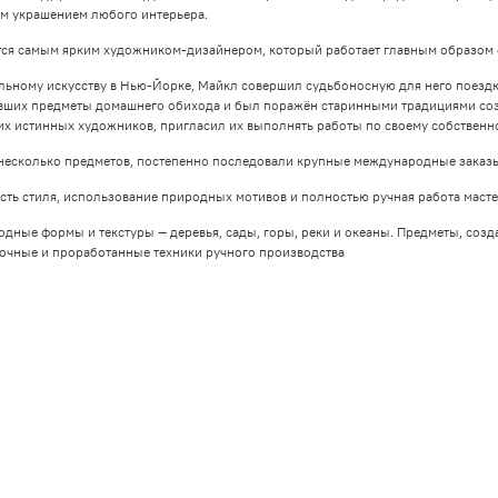
ым украшением любого интерьера.
тся самым ярким художником-дизайнером, который работает главным образом 
ьному искусству в Нью-Йорке, Майкл совершил судьбоносную для него поездку в
явших предметы домашнего обихода и был поражён старинными традициями соз
них истинных художников, пригласил их выполнять работы по своему собственн
несколько предметов, постепенно последовали крупные международные заказы
ть стиля, использование природных мотивов и полностью ручная работа масте
ные формы и текстуры — деревья, сады, горы, реки и океаны. Предметы, созд
очные и проработанные техники ручного производства