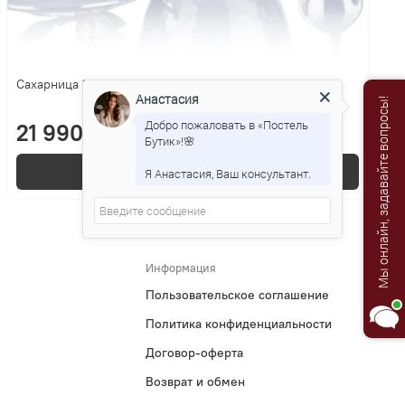
Сахарница 11см Michael Aram Гранат
Анастасия
Мы онлайн, задавайте вопросы!
Добро пожаловать в «Постель
21 990 р.
Бутик»!🌸
В корзину
Я Анастасия, Ваш консультант.
Информация
Пользовательское соглашение
Политика конфиденциальности
Договор-оферта
Возврат и обмен