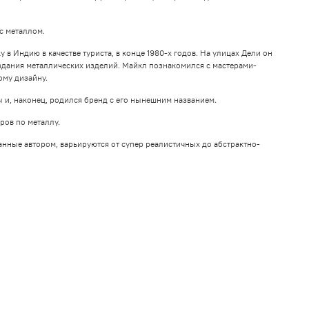
с металлом.
 Индию в качестве туриста, в конце 1980-х годов. На улицах Дели он
дания металлических изделий. Майкл познакомился с мастерами-
ому дизайну.
 и, наконец, родился бренд с его нынешним названием.
ров по металлу.
анные автором, варьируются от супер реалистичных до абстрактно-