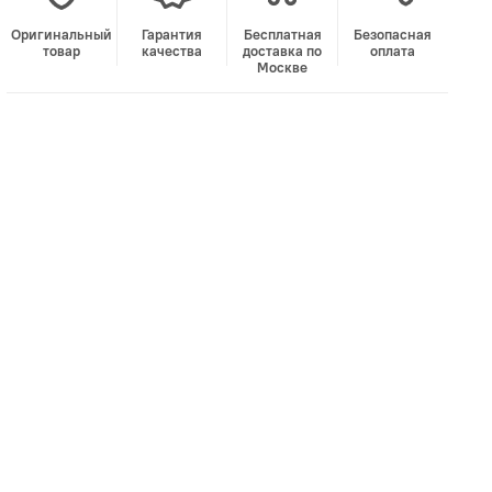
Оригинальный
Гарантия
Бесплатная
Безопасная
товар
качества
доставка по
оплата
Москве
В корзину
Лучшая цена • Официальный магазин
Купить в 1 клик
Быстро и безопасно
НУЖНА ПОМОЩЬ С ВЫБОРОМ?
Покажем товар вживую и ответим на вопросы
Онлайн-консультант
Кристина
Сейчас онлайн
Заказать живое фото
VK
Telegram
MAX