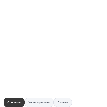
Купить в 1 клик
Быстро и безопасно
НУЖНА ПОМОЩЬ С ВЫБОРОМ?
Покажем товар вживую и ответим на вопросы
Онлайн-консультант
Кристина
Сейчас онлайн
Заказать живое фото
VK
Telegram
MAX
Описание
Характеристики
Отзывы