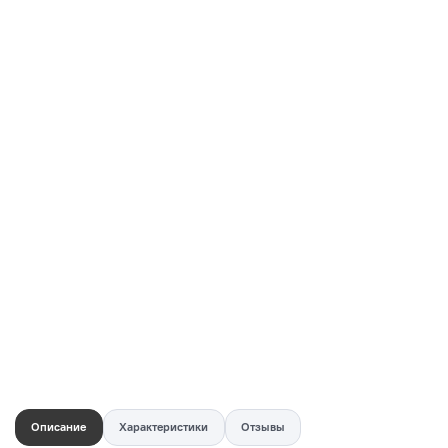
Купить в 1 клик
Быстро и безопасно
НУЖНА ПОМОЩЬ С ВЫБОРОМ?
Покажем товар вживую и ответим на вопросы
Онлайн-консультант
Кристина
Сейчас онлайн
Заказать живое фото
VK
Telegram
MAX
Описание
Характеристики
Отзывы