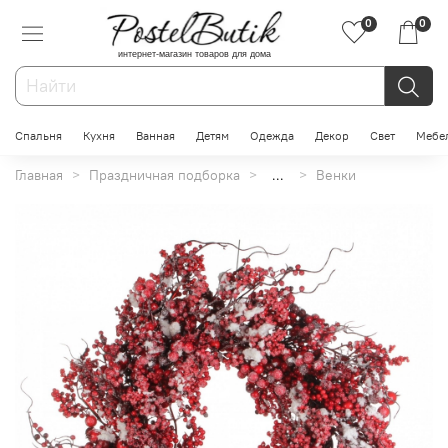
0
0
интернет-магазин товаров для дома
Спальня
Кухня
Ванная
Детям
Одежда
Декор
Свет
Мебе
Главная
Праздничная подборка
...
Венки