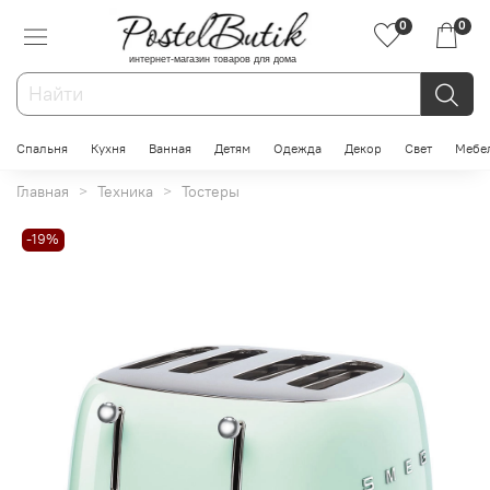
0
0
интернет-магазин товаров для дома
Спальня
Кухня
Ванная
Детям
Одежда
Декор
Свет
Мебе
Главная
Техника
Тостеры
-19%