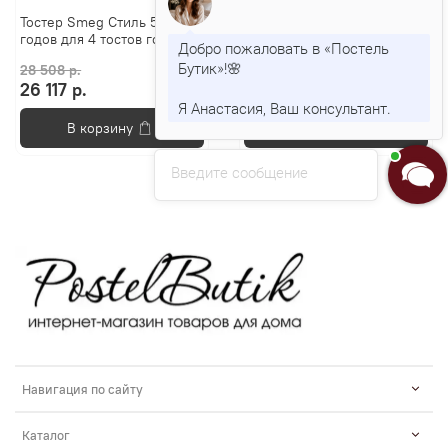
Тостер Smeg Стиль 50-х
Тостер Smeg Стиль 50-х
годов для 4 тостов голубой
годов для 4 тостов красный
Добро пожаловать в «Постель
Бутик»!🌸
28 508 р.
26 117 р.
19 935 р.
Я Анастасия, Ваш консультант.
В корзину
В корзину
Введите сообщение
Навигация по сайту
Каталог