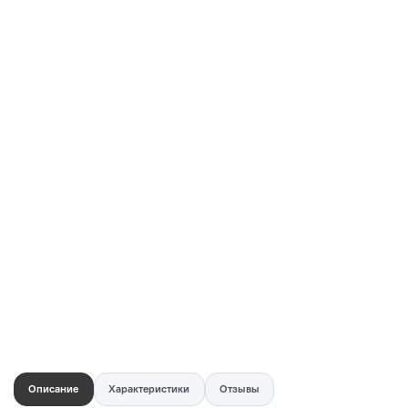
Купить в 1 клик
Быстро и безопасно
НУЖНА ПОМОЩЬ С ВЫБОРОМ?
Покажем товар вживую и ответим на вопросы
Онлайн-консультант
Кристина
Сейчас онлайн
Заказать живое фото
VK
Telegram
MAX
Описание
Характеристики
Отзывы