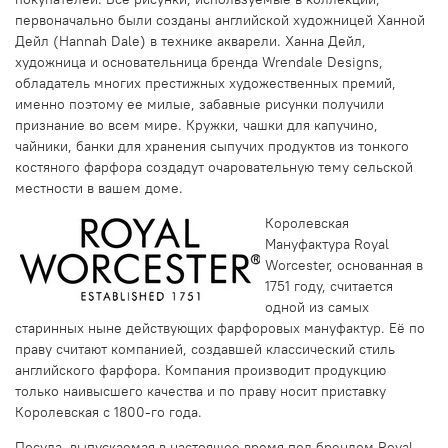
первоначально были созданы английской художницей Ханной
Дейл (Hannah Dale) в технике акварели. Ханна Дейл,
художница и основательница бренда Wrendale Designs,
обладатель многих престижных художественных премий,
именно поэтому ее милые, забавные рисунки получили
признание во всем мире. Кружки, чашки для капучино,
чайники, банки для хранения сыпучих продуктов из тонкого
костяного фарфора создадут очаровательную тему сельской
местности в вашем доме.
Королевская
Мануфактура Royal
Worcester, основанная в
1751 году, считается
одной из самых
старинных ныне действующих фарфоровых мануфактур. Её по
праву считают компанией, создавшей классический стиль
английского фарфора. Компания производит продукцию
только наивысшего качества и по праву носит приставку
Королевская с 1800-го года.
Посуда, выпускаемая в настоящее время под брендом Royal