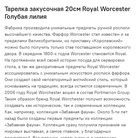
Тарелка закусочная 20см Royal Worcester
Голубая лилия
Фабрика производила уникальные предметы ручной росписи
высочайшего качества. Фарфор Worcester стал известен и за
пределами Великобритании, но приставку «Королевский»
можно было получить только став поставщиком королевского
двора. В середине 1800-х годов Worcester становится Royal.
На протяжении всей своей истории посуда для сервировки
стола, а так же декоративные предметы Royal Worcester
ассоциировалась с уникальным искусством росписи фарфора.
Они создают свой неповторимый английский стиль, который
основываясь на традициях, всегда остаются современным. В
2006 году Royal Worchester вошел в состав Portmerion Group.
Таким образом бренд Royal Worchester получил возможность
создавать как исторические, так и современные коллекции.
Как, например, коллекция «Забавная фауна». Около 5-ти лет
назад были созданы первые предметы из коллекции
«Забавная фауна». Коллекция сразу получила признание на
мировых выставках, а самое главное, у благодарных
покупателей. Все рисунки, используемые в коллекции,