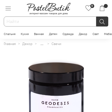
0
интернет-магазин товаров для дома
Спальня
Кухня
Ванная
Детям
Одежда
Декор
Свет
Мебе
Главная
Декор
...
Свечи