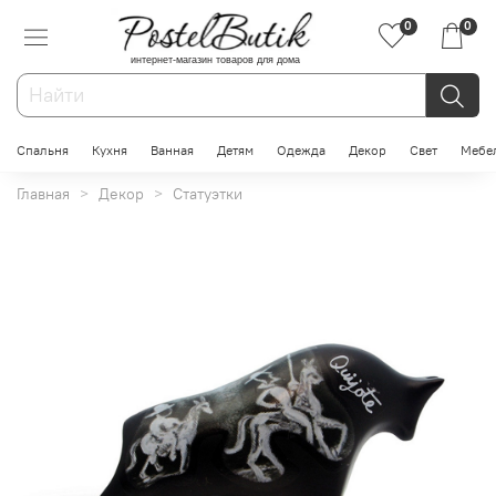
0
0
интернет-магазин товаров для дома
Спальня
Кухня
Ванная
Детям
Одежда
Декор
Свет
Мебе
Главная
Декор
Статуэтки