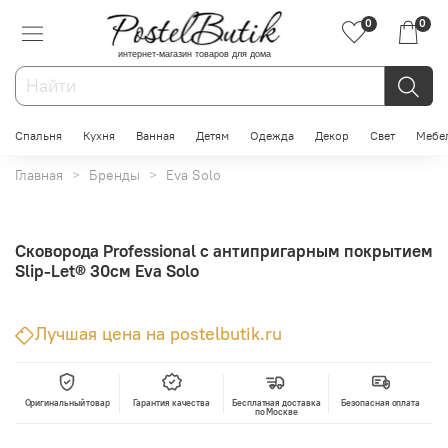
0
0
интернет-магазин товаров для дома
Спальня
Кухня
Ванная
Детям
Одежда
Декор
Свет
Мебе
Главная
Бренды
Eva Solo
Сковорода Professional с антипригарным покрытием
Slip-Let® 30см Eva Solo
Лучшая цена на postelbutik.ru
Оригинальный товар
Гарантия качества
Бесплатная доставка
Безопасная оплата
по Москве