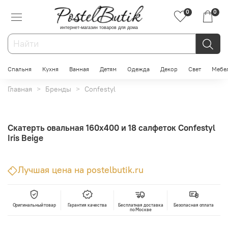
0
0
интернет-магазин товаров для дома
Спальня
Кухня
Ванная
Детям
Одежда
Декор
Свет
Мебе
Главная
Бренды
Confestyl
Скатерть овальная 160x400 и 18 салфеток Confestyl
Iris Beige
Лучшая цена на postelbutik.ru
Оригинальный товар
Гарантия качества
Бесплатная доставка
Безопасная оплата
по Москве