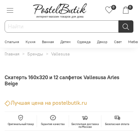
0
0
интернет-магазин товаров для дома
Спальня
Кухня
Ванная
Детям
Одежда
Декор
Свет
Мебе
Главная
Бренды
Vallesusa
Скатерть 160x320 и 12 салфеток Vallesusa Arles
Beige
Лучшая цена на postelbutik.ru
Оригинальный товар
Гарантия качества
Бесплатная доставка
Безопасная оплата
по Москве