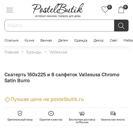
0
0
интернет-магазин товаров для дома
Спальня
Кухня
Ванная
Детям
Одежда
Декор
Свет
Мебе
Главная
Бренды
Vallesusa
Скатерть 160x225 и 8 салфеток Vallesusa Chromo
Satin Burro
Лучшая цена на postelbutik.ru
Оригинальный товар
Гарантия качества
Бесплатная доставка
Безопасная оплата
по Москве