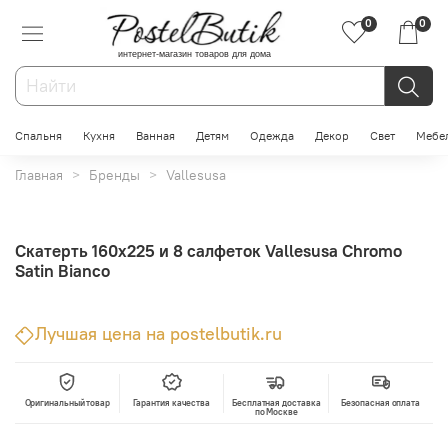
0
0
интернет-магазин товаров для дома
Спальня
Кухня
Ванная
Детям
Одежда
Декор
Свет
Мебе
Главная
Бренды
Vallesusa
Скатерть 160x225 и 8 салфеток Vallesusa Chromo
Satin Bianco
Лучшая цена на postelbutik.ru
Оригинальный товар
Гарантия качества
Бесплатная доставка
Безопасная оплата
по Москве