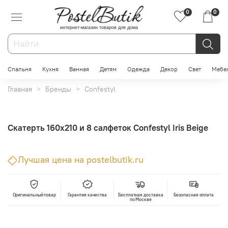
0
0
интернет-магазин товаров для дома
Спальня
Кухня
Ванная
Детям
Одежда
Декор
Свет
Мебе
Главная
Бренды
Confestyl
Скатерть 160x210 и 8 салфеток Confestyl Iris Beige
Лучшая цена на postelbutik.ru
Оригинальный товар
Гарантия качества
Бесплатная доставка
Безопасная оплата
по Москве
В корзину