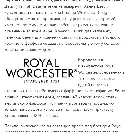
Дейл (Hannah Dale) в технике акварели. Ханна Дейл,
художница и основательница бренда Wrendale Designs,
обладатель многих престижных художественных премий,
именно поэтому ее милые, забавные рисунки получили
признание во всем мире. Кружки, чашки для капучино,
чайники, банки для хранения сыпучих продуктов из тонкого
костяного фарфора создадут очаровательную тему сельской
местности в вашем доме.
Королевская
Мануфактура Royal
Worcester, основанная в
1751 году, считается
одной из самых
старинных ныне действующих фарфоровых мануфактур. Её по
праву считают компанией, создавшей классический стиль
английского фарфора. Компания производит продукцию
только наивысшего качества и по праву носит приставку
Королевская с 1800-го года.
Посуда, выпускаемая в настоящее время под брендом Royal
Worcester, по-прежнему является образцом классического