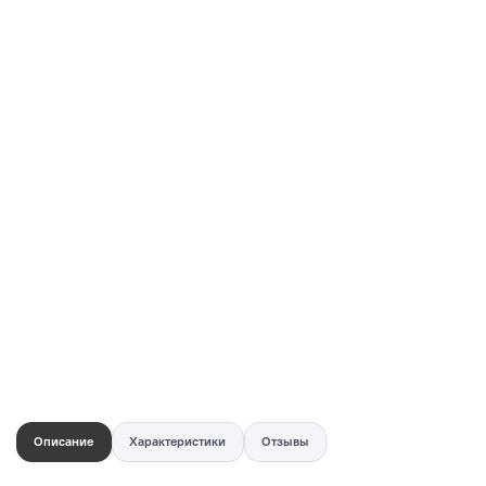
Купить в 1 клик
Быстро и безопасно
НУЖНА ПОМОЩЬ С ВЫБОРОМ?
Покажем товар вживую и ответим на вопросы
Онлайн-консультант
Кристина
Сейчас онлайн
Заказать живое фото
VK
Telegram
MAX
Описание
Характеристики
Отзывы