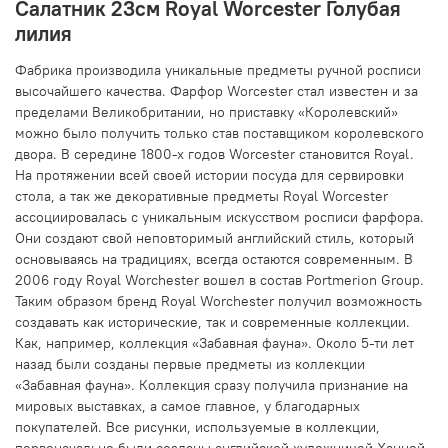
Салатник 23см Royal Worcester Голубая
лилия
Фабрика производила уникальные предметы ручной росписи
высочайшего качества. Фарфор Worcester стал известен и за
пределами Великобритании, но приставку «Королевский»
можно было получить только став поставщиком королевского
двора. В середине 1800-х годов Worcester становится Royal.
На протяжении всей своей истории посуда для сервировки
стола, а так же декоративные предметы Royal Worcester
ассоциировалась с уникальным искусством росписи фарфора.
Они создают свой неповторимый английский стиль, который
основываясь на традициях, всегда остаются современным. В
2006 году Royal Worchester вошел в состав Portmerion Group.
Таким образом бренд Royal Worchester получил возможность
создавать как исторические, так и современные коллекции.
Как, например, коллекция «Забавная фауна». Около 5-ти лет
назад были созданы первые предметы из коллекции
«Забавная фауна». Коллекция сразу получила признание на
мировых выставках, а самое главное, у благодарных
покупателей. Все рисунки, используемые в коллекции,
первоначально были созданы английской художницей Ханной