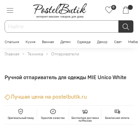
0
интернет-магазин товаров для дома
Спальня
Кухня
Ванная
Детям
Одежда
Декор
Свет
Мебе
Главная
Техника
Отпариватели
Ручной отпариватель для одежды MIE Unico White
Лучшая цена на postelbutik.ru
Оригинальный товар
Гарантия качества
Бесплатная доставка
Безопасная оплата
по Москве
В корзину