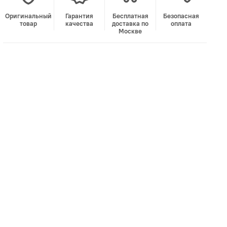
Оригинальный
Гарантия
Бесплатная
Безопасная
товар
качества
доставка по
оплата
Москве
В корзину
Лучшая цена • Официальный магазин
Купить в 1 клик
Быстро и безопасно
НУЖНА ПОМОЩЬ С ВЫБОРОМ?
Покажем товар вживую и ответим на вопросы
Онлайн-консультант
Кристина
Сейчас онлайн
Заказать живое фото
VK
Telegram
MAX