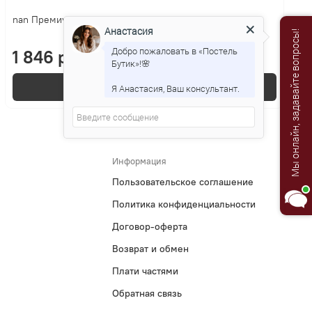
nan Премиум Goodwill
Анастасия
Мы онлайн, задавайте вопросы!
Добро пожаловать в «Постель
1 846 р.
Бутик»!🌸
В корзину
Я Анастасия, Ваш консультант.
Информация
Пользовательское соглашение
Политика конфиденциальности
Договор-оферта
Возврат и обмен
Плати частями
Обратная связь