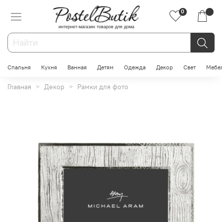
0
интернет-магазин товаров для дома
Спальня
Кухня
Ванная
Детям
Одежда
Декор
Свет
Мебе
Главная
Декор
Рамки для фото