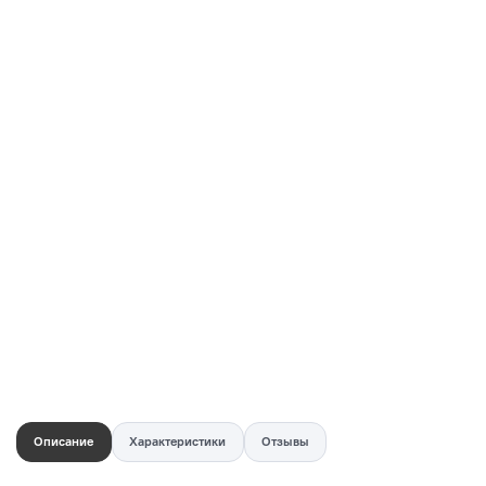
Купить в 1 клик
Быстро и безопасно
НУЖНА ПОМОЩЬ С ВЫБОРОМ?
Покажем товар вживую и ответим на вопросы
Онлайн-консультант
Кристина
Сейчас онлайн
Заказать живое фото
VK
Telegram
MAX
Описание
Характеристики
Отзывы