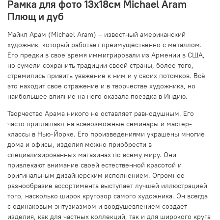
Рамка для фото 13х18см Michael Aram
Плющ и дуб
Майкл Арам (Michael Aram) – известный американский
художник, который работает преимущественно с металлом.
Его предки в свое время иммигрировали из Армении в США,
но сумели сохранить традиции своей страны, более того,
стремились привить уважение к ним и у своих потомков. Всё
это находит свое отражение и в творчестве художника, но
наибольшее влияние на него оказала поездка в Индию.
Творчество Арама никого не оставляет равнодушным. Его
часто приглашают на всевозможные семинары и мастер-
классы в Нью-Йорке. Его произведениями украшены многие
дома и офисы, изделия можно приобрести в
специализированных магазинах по всему миру. Они
привлекают внимание своей естественной красотой и
оригинальным дизайнерским исполнением. Огромное
разнообразие ассортимента выступает лучшей иллюстрацией
того, насколько широк кругозор самого художника. Он всегда
с одинаковым энтузиазмом и воодушевлением создает
изделия, как для частных коллекций, так и для широкого круга