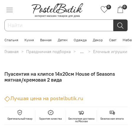
0
0
интернет-магазин товаров для дома
Спальня
Кухня
Ванная
Детям
Одежда
Декор
Свет
Мебе
Главная
Праздничная подборка
...
Елочные игрушки
Пуасентия на клипсе 14х20см House of Seasons
мятная/кремовая 2 вида
Лучшая цена на postelbutik.ru
Оригинальный товар
Гарантия качества
Бесплатная доставка
Безопасная оплата
по Москве