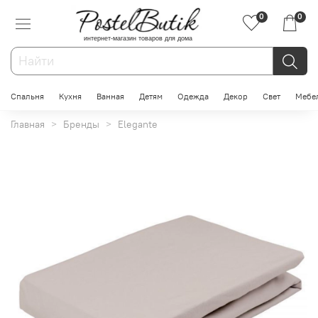
0
0
интернет-магазин товаров для дома
Спальня
Кухня
Ванная
Детям
Одежда
Декор
Свет
Мебе
Главная
Бренды
Elegante