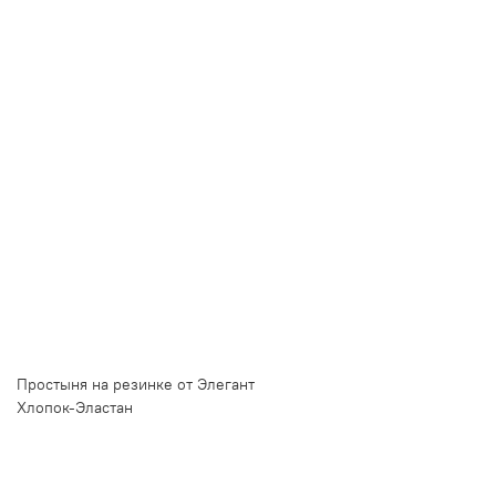
Купить в 1 клик
Быстро и безопасно
НУЖНА ПОМОЩЬ С ВЫБОРОМ?
Покажем товар вживую и ответим на вопросы
Онлайн-консультант
Кристина
Сейчас онлайн
Заказать живое фото
VK
Telegram
MAX
Простыня на резинке от Элегант
Хлопок-Эластан